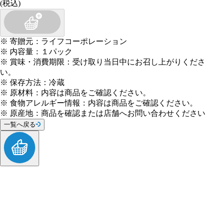
(税込)
※
寄贈元
：
ライフコーポレーション
※
内容量
：
１パック
※
賞味・消費期限
：
受け取り当日中にお召し上がりくださ
い。
※
保存方法
：
冷蔵
※
原材料
：
内容は商品をご確認ください。
※
食物アレルギー情報
：
内容は商品をご確認ください。
※
原産地
：
商品を確認または店舗へお問い合わせください
一覧へ戻る