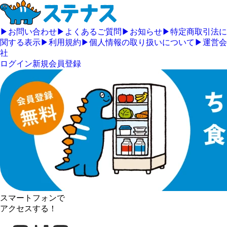
▶
お問い合わせ
▶
よくあるご質問
▶
お知らせ
▶
特定商取引法に
関する表示
▶
利用規約
▶
個人情報の取り扱いについて
▶
運営会
社
ログイン
新規会員登録
スマートフォンで
アクセスする！