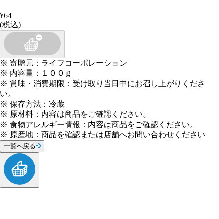
¥64
(税込)
※
寄贈元
：
ライフコーポレーション
※
内容量
：
１００ｇ
※
賞味・消費期限
：
受け取り当日中にお召し上がりくださ
い。
※
保存方法
：
冷蔵
※
原材料
：
内容は商品をご確認ください。
※
食物アレルギー情報
：
内容は商品をご確認ください。
※
原産地
：
商品を確認または店舗へお問い合わせください
一覧へ戻る