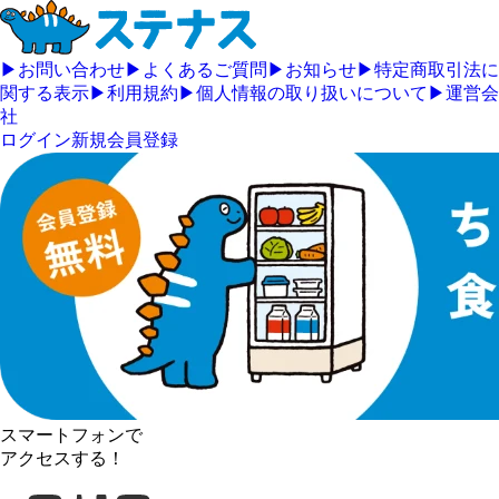
▶
お問い合わせ
▶
よくあるご質問
▶
お知らせ
▶
特定商取引法に
関する表示
▶
利用規約
▶
個人情報の取り扱いについて
▶
運営会
社
ログイン
新規会員登録
スマートフォンで
アクセスする！