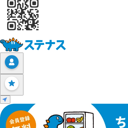
Leaflet
|
©
OpenStreetMap
contributors