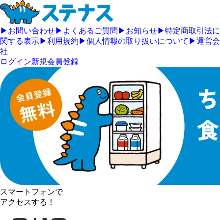
▶
お問い合わせ
▶
よくあるご質問
▶
お知らせ
▶
特定商取引法に
関する表示
▶
利用規約
▶
個人情報の取り扱いについて
▶
運営会
社
ログイン
新規会員登録
スマートフォンで
アクセスする！