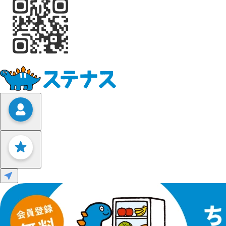
Leaflet
|
©
OpenStreetMap
contributors