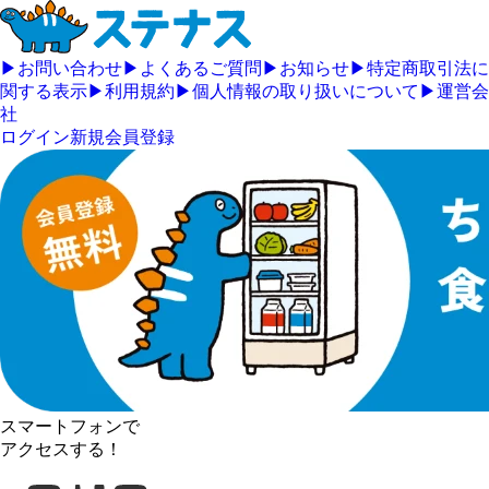
▶
お問い合わせ
▶
よくあるご質問
▶
お知らせ
▶
特定商取引法に
関する表示
▶
利用規約
▶
個人情報の取り扱いについて
▶
運営会
社
ログイン
新規会員登録
スマートフォンで
アクセスする！