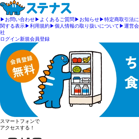
▶
お問い合わせ
▶
よくあるご質問
▶
お知らせ
▶
特定商取引法に
関する表示
▶
利用規約
▶
個人情報の取り扱いについて
▶
運営会
社
ログイン
新規会員登録
スマートフォンで
アクセスする！