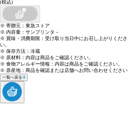
(税込)
※
寄贈元
：
東急ストア
※
内容量
：
サンプリンタ－
※
賞味・消費期限
：
受け取り当日中にお召し上がりくださ
い。
※
保存方法
：
冷蔵
※
原材料
：
内容は商品をご確認ください。
※
食物アレルギー情報
：
内容は商品をご確認ください。
※
原産地
：
商品を確認または店舗へお問い合わせください
一覧へ戻る