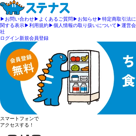
▶
お問い合わせ
▶
よくあるご質問
▶
お知らせ
▶
特定商取引法に
関する表示
▶
利用規約
▶
個人情報の取り扱いについて
▶
運営会
社
ログイン
新規会員登録
スマートフォンで
アクセスする！