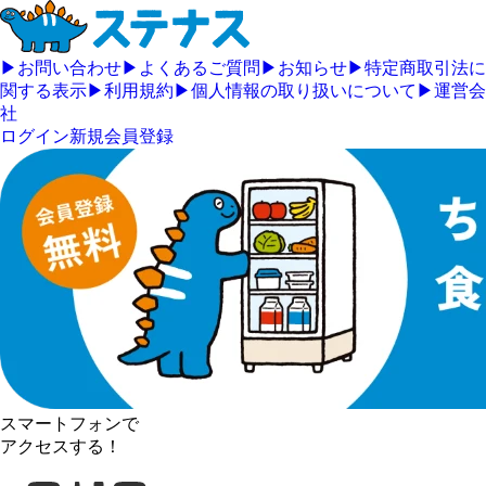
▶
お問い合わせ
▶
よくあるご質問
▶
お知らせ
▶
特定商取引法に
関する表示
▶
利用規約
▶
個人情報の取り扱いについて
▶
運営会
社
ログイン
新規会員登録
スマートフォンで
アクセスする！