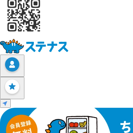
Leaflet
|
©
OpenStreetMap
contributors