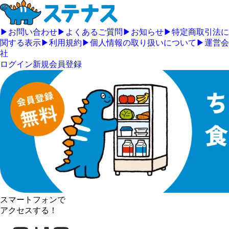
▶
お問い合わせ
▶
よくあるご質問
▶
お知らせ
▶
特定商取引法に
関する表示
▶
利用規約
▶
個人情報の取り扱いについて
▶
運営会
社
ログイン
新規会員登録
スマートフォンで
アクセスする！