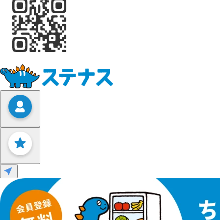
Leaflet
|
©
OpenStreetMap
contributors