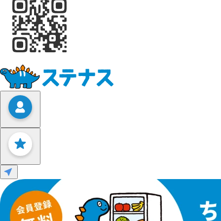
Leaflet
|
©
OpenStreetMap
contributors