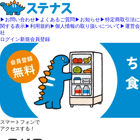
▶
お問い合わせ
▶
よくあるご質問
▶
お知らせ
▶
特定商取引法に
関する表示
▶
利用規約
▶
個人情報の取り扱いについて
▶
運営会
社
ログイン
新規会員登録
スマートフォンで
アクセスする！