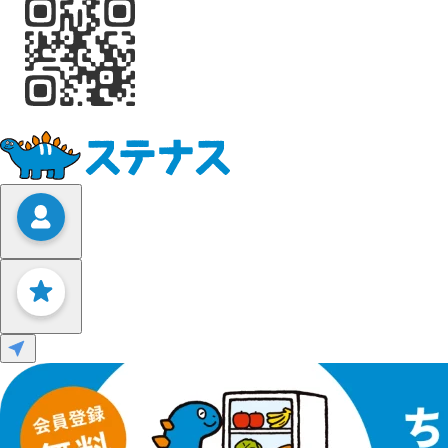
Leaflet
|
©
OpenStreetMap
contributors