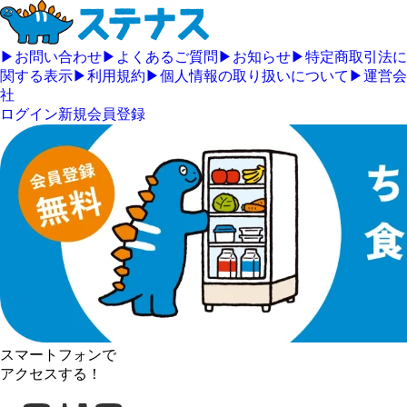
▶
お問い合わせ
▶
よくあるご質問
▶
お知らせ
▶
特定商取引法に
関する表示
▶
利用規約
▶
個人情報の取り扱いについて
▶
運営会
社
ログイン
新規会員登録
スマートフォンで
アクセスする！