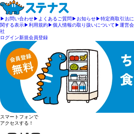
▶
お問い合わせ
▶
よくあるご質問
▶
お知らせ
▶
特定商取引法に
関する表示
▶
利用規約
▶
個人情報の取り扱いについて
▶
運営会
社
ログイン
新規会員登録
スマートフォンで
アクセスする！