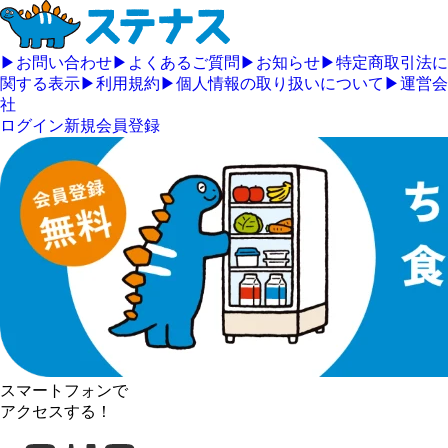
▶
お問い合わせ
▶
よくあるご質問
▶
お知らせ
▶
特定商取引法に
関する表示
▶
利用規約
▶
個人情報の取り扱いについて
▶
運営会
社
ログイン
新規会員登録
スマートフォンで
アクセスする！