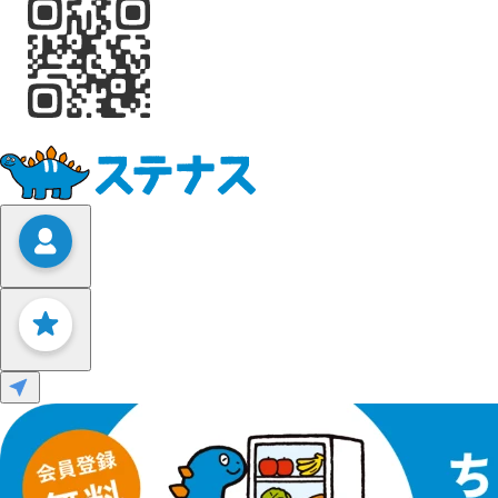
Leaflet
|
©
OpenStreetMap
contributors