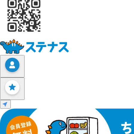
Leaflet
|
©
OpenStreetMap
contributors