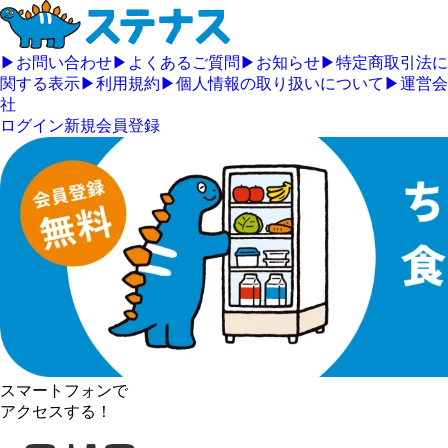
▶
お問い合わせ
▶
よくあるご質問
▶
お知らせ
▶
特定商取引法に
関する表示
▶
利用規約
▶
個人情報の取り扱いについて
▶
運営会
社
ログイン
新規会員登録
スマートフォンで
アクセスする！