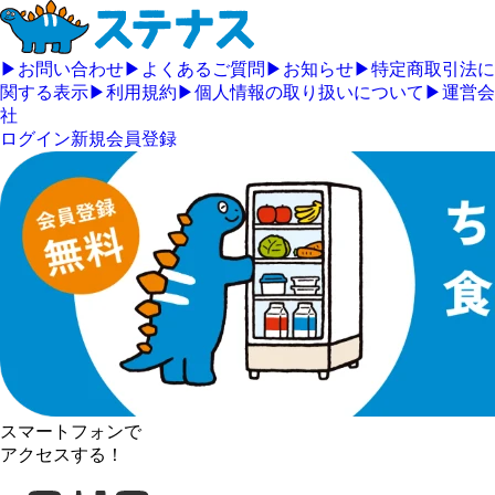
▶
お問い合わせ
▶
よくあるご質問
▶
お知らせ
▶
特定商取引法に
関する表示
▶
利用規約
▶
個人情報の取り扱いについて
▶
運営会
社
ログイン
新規会員登録
スマートフォンで
アクセスする！