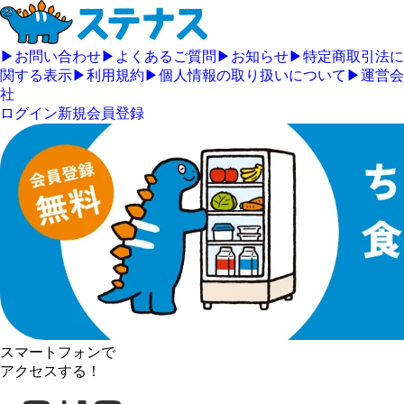
▶
お問い合わせ
▶
よくあるご質問
▶
お知らせ
▶
特定商取引法に
関する表示
▶
利用規約
▶
個人情報の取り扱いについて
▶
運営会
社
ログイン
新規会員登録
スマートフォンで
アクセスする！