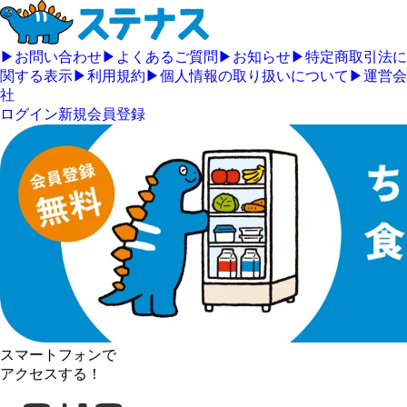
▶
お問い合わせ
▶
よくあるご質問
▶
お知らせ
▶
特定商取引法に
関する表示
▶
利用規約
▶
個人情報の取り扱いについて
▶
運営会
社
ログイン
新規会員登録
スマートフォンで
アクセスする！