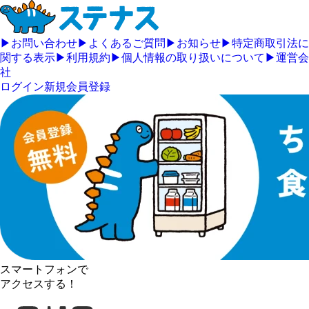
▶
お問い合わせ
▶
よくあるご質問
▶
お知らせ
▶
特定商取引法に
関する表示
▶
利用規約
▶
個人情報の取り扱いについて
▶
運営会
社
ログイン
新規会員登録
スマートフォンで
アクセスする！