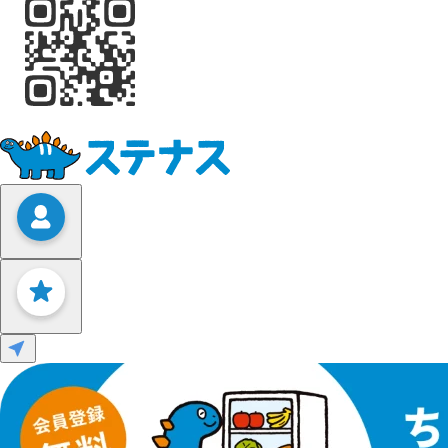
Leaflet
|
©
OpenStreetMap
contributors