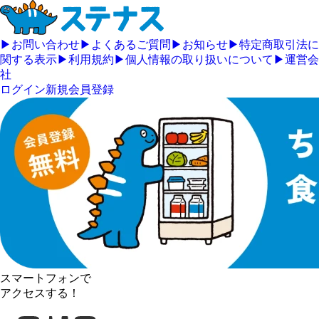
▶
お問い合わせ
▶
よくあるご質問
▶
お知らせ
▶
特定商取引法に
関する表示
▶
利用規約
▶
個人情報の取り扱いについて
▶
運営会
社
ログイン
新規会員登録
スマートフォンで
アクセスする！