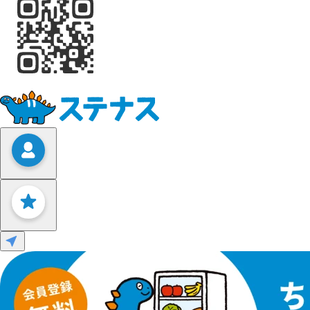
Leaflet
|
©
OpenStreetMap
contributors