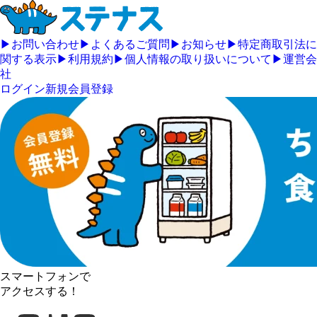
▶
お問い合わせ
▶
よくあるご質問
▶
お知らせ
▶
特定商取引法に
関する表示
▶
利用規約
▶
個人情報の取り扱いについて
▶
運営会
社
ログイン
新規会員登録
スマートフォンで
アクセスする！