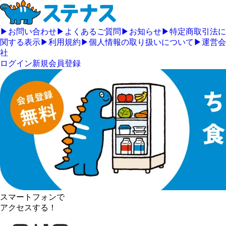
▶
お問い合わせ
▶
よくあるご質問
▶
お知らせ
▶
特定商取引法に
関する表示
▶
利用規約
▶
個人情報の取り扱いについて
▶
運営会
社
ログイン
新規会員登録
スマートフォンで
アクセスする！