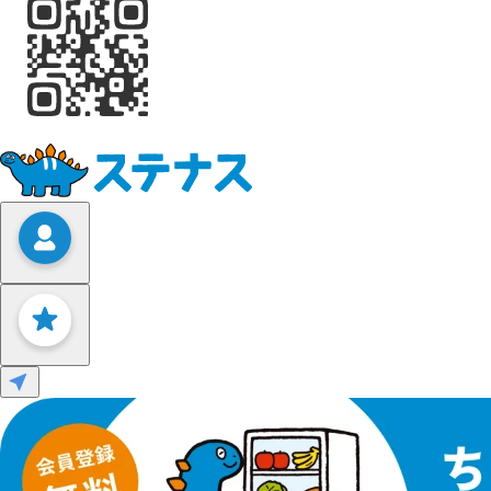
Leaflet
|
©
OpenStreetMap
contributors