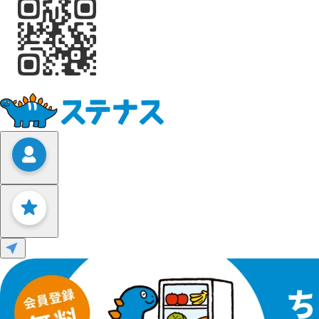
Leaflet
|
©
OpenStreetMap
contributors