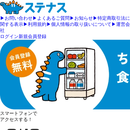
▶
お問い合わせ
▶
よくあるご質問
▶
お知らせ
▶
特定商取引法に
関する表示
▶
利用規約
▶
個人情報の取り扱いについて
▶
運営会
社
ログイン
新規会員登録
スマートフォンで
アクセスする！