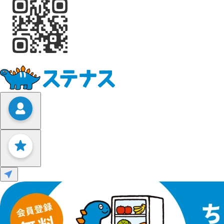
Leaflet
|
©
OpenStreetMap
contributors