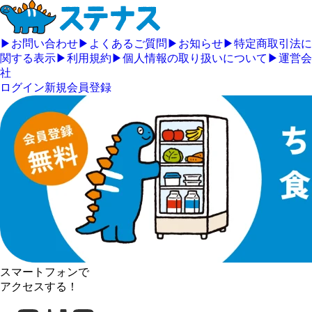
▶
お問い合わせ
▶
よくあるご質問
▶
お知らせ
▶
特定商取引法に
関する表示
▶
利用規約
▶
個人情報の取り扱いについて
▶
運営会
社
ログイン
新規会員登録
スマートフォンで
アクセスする！