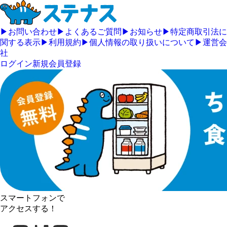
▶
お問い合わせ
▶
よくあるご質問
▶
お知らせ
▶
特定商取引法に
関する表示
▶
利用規約
▶
個人情報の取り扱いについて
▶
運営会
社
ログイン
新規会員登録
スマートフォンで
アクセスする！