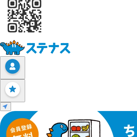
Leaflet
|
©
OpenStreetMap
contributors