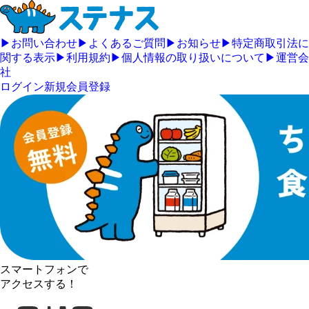
▶
お問い合わせ
▶
よくあるご質問
▶
お知らせ
▶
特定商取引法に
関する表示
▶
利用規約
▶
個人情報の取り扱いについて
▶
運営会
社
ログイン
新規会員登録
スマートフォンで
アクセスする！